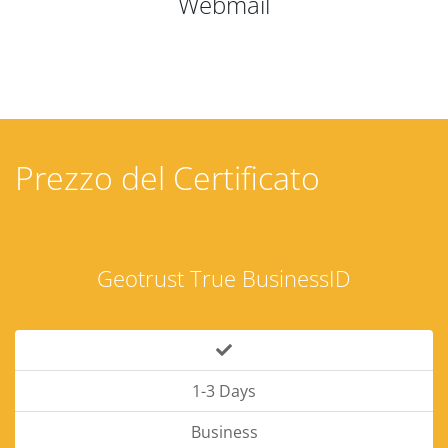
Webmail
Prezzo del Certificato
Geotrust True BusinessID
1-3 Days
Business