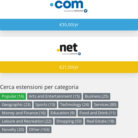
€35,00/yr
€21,00/yr
Cerca estensioni per categoria
Popular (16)
Arts and Entertainment (15)
Business (25)
Geographic (23)
Sports (13)
Technology (24)
Services (80)
Money and Finance (16)
Education (9)
Food and Drink (11)
Leisure and Recreation (22)
Shopping (53)
Real Estate (18)
Novelty (20)
Other (163)